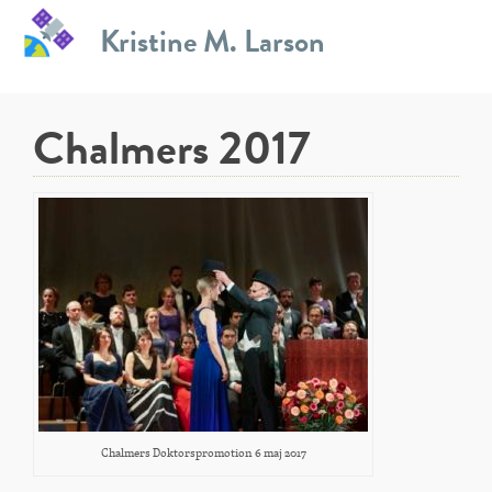
Skip
Kristine M. Larson
to
Author:
Kristine Larson
content
Chalmers 2017
Chalmers Doktorspromotion 6 maj 2017